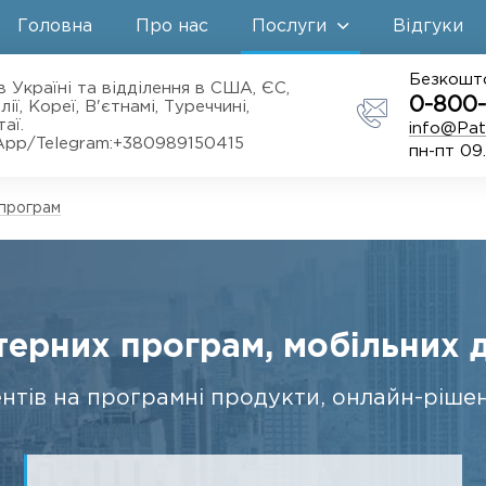
Головна
Про нас
Послуги
Відгуки
Безкошто
в Україні та відділення в США, ЄС,
0-800-
лії, Кореї, В'єтнамі, Туреччині,
аї.
info@Pat
App/Telegram:+380989150415
пн-пт 09
програм
ерних програм, мобільних д
нтів на програмні продукти, онлайн-рішен