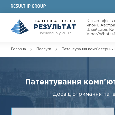
Кілька офісів 
ПАТЕНТНЕ АГЕНТСТВО
Японії, Австра
РЕЗУЛЬТАТ
Швейцарії, Кит
Засновано у 2007
VIber/Whatts
Головна
Послуги
Патентування комп'ютерних 
Патентування комп'ют
Досвід отримання пате