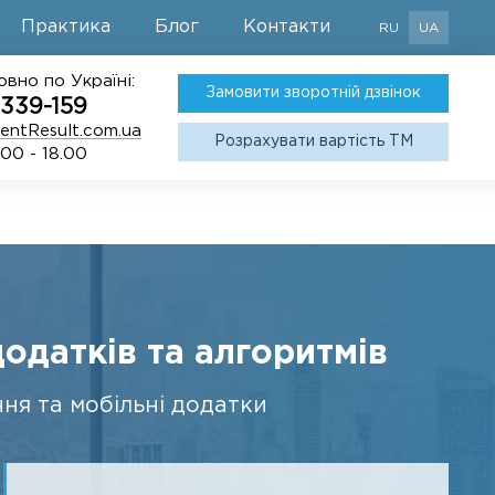
Практика
Блог
Контакти
RU
UA
вно по Україні:
Замовити зворотній дзвінок
339-159
entResult.com.ua
Розрахувати вартість ТМ
.00 - 18.00
одатків та алгоритмів
ня та мобільні додатки