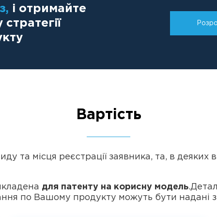
з,
і отримайте
стратегії
Розро
укту
Вартість
иду та місця реєстрації заявника, та, в деяких
викладена
для патенту на корисну модель
.Дета
ння по Вашому продукту можуть бути надані з