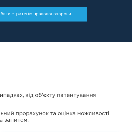
бити стратегію правової охорони
 випадках, від об'єкту патентування
льний прорахунок та оцінка можливості
а запитом.