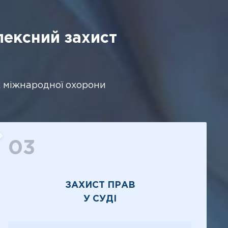
ексний захист
ож міжнародної охорони
03
ЗАХИСТ ПРАВ
У СУДІ